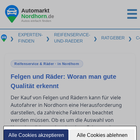
Automarkt
☰
Nordhorn
.de
Autos einfach finden
EXPERTEN-
REIFENSERVICE-
RATGEBER
C
❯
❯
❯
❯
FINDEN
UND-RAEDER
Reifenservice & Räder · in Nordhorn
Felgen und Räder: Woran man gute
Qualität erkennt
Der Kauf von Felgen und Rädern kann für viele
Autofahrer in Nordhorn eine Herausforderung
darstellen, da zahlreiche Faktoren beachtet
werden müssen. Ob es um die Auswahl von
Kompletträdern oder einzelnen Felgen geht,
Fachwissen über die Qualitätsmerkmale und
Alle Cookies akzeptieren
Alle Cookies ablehnen