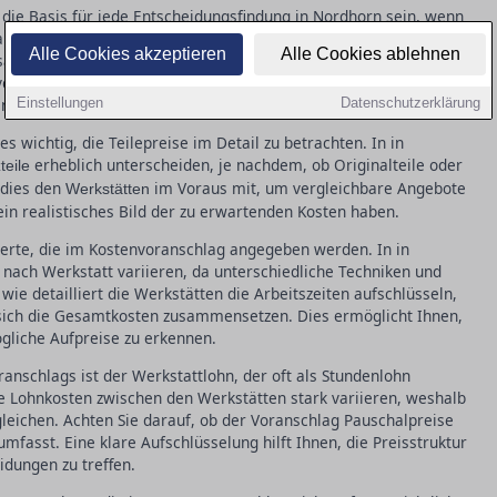
e die Basis für jede Entscheidungsfindung in Nordhorn sein, wenn
rauf, dass der Voranschlag alle relevanten Details beinhaltet,
Alle Cookies akzeptieren
Alle Cookies ablehnen
atzteilen und deren Kosten. Zusätzlich müssen Arbeitszeiten
llziehbar zu machen. Dies hilft, Transparenz zu schaffen und
en Zusatzkosten konfrontiert werden.
Einstellungen
Datenschutzerklärung
s wichtig, die Teilepreise im Detail zu betrachten. In in
erheblich unterscheiden, je nachdem, ob Originalteile oder
teile
 dies den
im Voraus mit, um vergleichbare Angebote
Werkstätten
e ein realistisches Bild der zu erwartenden Kosten haben.
werte, die im Kostenvoranschlag angegeben werden. In in
e nach Werkstatt variieren, da unterschiedliche Techniken und
ie detailliert die Werkstätten die Arbeitszeiten aufschlüsseln,
sich die Gesamtkosten zusammensetzen. Dies ermöglicht Ihnen,
ögliche Aufpreise zu erkennen.
anschlags ist der Werkstattlohn, der oft als Stundenlohn
e Lohnkosten zwischen den Werkstätten stark variieren, weshalb
gleichen. Achten Sie darauf, ob der Voranschlag Pauschalpreise
mfasst. Eine klare Aufschlüsselung hilft Ihnen, die Preisstruktur
idungen zu treffen.