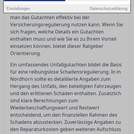
Es klärt die Begriffe wie Wiederbeschaffungswert,
Einstellungen
Datenschutzerklärung
Restwert und Reparaturkosten und zeigt auf, wie
man das Gutachten effektiv bei der
Versicherungsregulierung nutzen kann. Wenn Sie
sich fragen, welche Details ein Gutachten
enthalten muss und wie Sie es zu Ihrem Vorteil
einsetzen können, bietet dieser Ratgeber
Orientierung.
Ein umfassendes Unfallgutachten bildet die Basis
für eine reibungslose Schadensregulierung. In in
Nordhorn sollte es detaillierte Angaben zum
Hergang des Unfalls, den beteiligten Fahrzeugen
und den erlittenen Schäden enthalten. Zusätzlich
sind klare Berechnungen zum
Wiederbeschaffungswert und Restwert
entscheidend, um den finanziellen Rahmen des
Schadens abzustecken. Zuverlässige Angaben zu
den Reparaturkosten geben weiteren Aufschluss