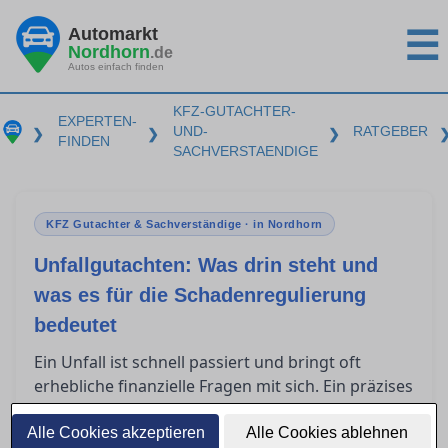
Automarkt
☰
Nordhorn
.de
Autos einfach finden
KFZ-GUTACHTER-
EXPERTEN-
UND-
RATGEBER
❯
❯
❯
FINDEN
SACHVERSTAENDIGE
KFZ Gutachter & Sachverständige · in Nordhorn
Unfallgutachten: Was drin steht und
was es für die Schadenregulierung
bedeutet
Ein Unfall ist schnell passiert und bringt oft
erhebliche finanzielle Fragen mit sich. Ein präzises
Unfallgutachten ist entscheidend für die
Schadenregulierung, insbesondere in Nordhorn.
Alle Cookies akzeptieren
Alle Cookies ablehnen