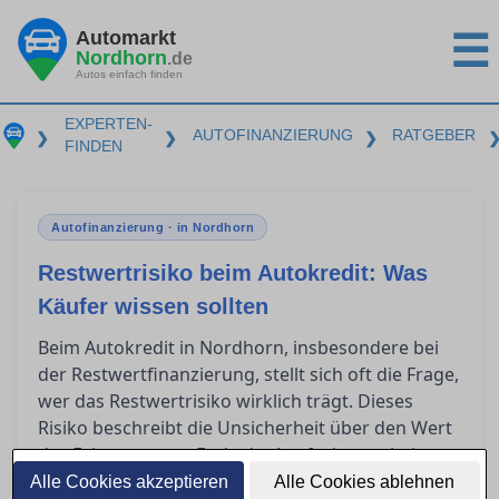
Automarkt
☰
Nordhorn
.de
Autos einfach finden
EXPERTEN-
AUTOFINANZIERUNG
RATGEBER
❯
❯
❯
FINDEN
Autofinanzierung · in Nordhorn
Restwertrisiko beim Autokredit: Was
Käufer wissen sollten
Beim Autokredit in Nordhorn, insbesondere bei
der Restwertfinanzierung, stellt sich oft die Frage,
wer das Restwertrisiko wirklich trägt. Dieses
Risiko beschreibt die Unsicherheit über den Wert
des Fahrzeugs am Ende der Laufzeit, was bei
Kilometerüberschreitungen noch größere
Alle Cookies akzeptieren
Alle Cookies ablehnen