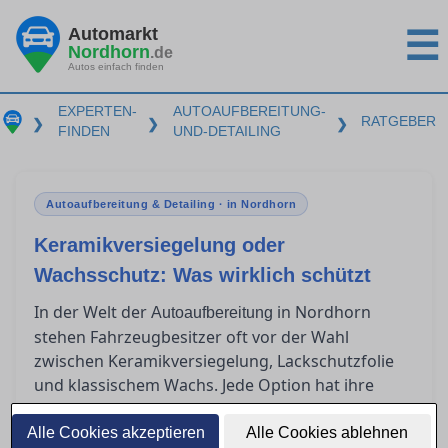
Automarkt
☰
Nordhorn
.de
Autos einfach finden
EXPERTEN-
AUTOAUFBEREITUNG-
RATGEBER
❯
❯
❯
FINDEN
UND-DETAILING
Autoaufbereitung & Detailing · in Nordhorn
Keramikversiegelung oder
Wachsschutz: Was wirklich schützt
In der Welt der
in Nordhorn
Autoaufbereitung
stehen Fahrzeugbesitzer oft vor der Wahl
zwischen Keramikversiegelung, Lackschutzfolie
und klassischem Wachs. Jede Option hat ihre
eigenen Vorzüge und Herausforderungen in
Bezug auf Haltbarkeit, Kosten und Anwendung.
Alle Cookies akzeptieren
Alle Cookies ablehnen