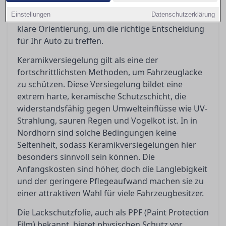
Doch welche Methode bietet wirklich den besten
Einstellungen
Datenschutzerklärung
Schutz? In diesem Artikel geben wir Ihnen eine
klare Orientierung, um die richtige Entscheidung
für Ihr Auto zu treffen.
Keramikversiegelung gilt als eine der
fortschrittlichsten Methoden, um Fahrzeuglacke
zu schützen. Diese Versiegelung bildet eine
extrem harte, keramische Schutzschicht, die
widerstandsfähig gegen Umwelteinflüsse wie UV-
Strahlung, sauren Regen und Vogelkot ist. In in
Nordhorn sind solche Bedingungen keine
Seltenheit, sodass Keramikversiegelungen hier
besonders sinnvoll sein können. Die
Anfangskosten sind höher, doch die Langlebigkeit
und der geringere Pflegeaufwand machen sie zu
einer attraktiven Wahl für viele Fahrzeugbesitzer.
Die Lackschutzfolie, auch als PPF (Paint Protection
Film) bekannt, bietet physischen Schutz vor