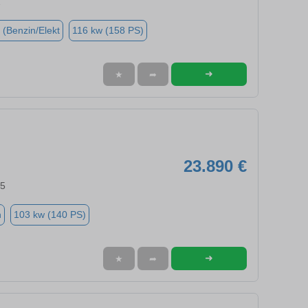
1
 (Benzin/Elekt
116 kw (158 PS)
➜
★
➦
23.890 €
35
n
103 kw (140 PS)
➜
★
➦