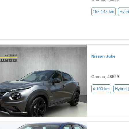
155.145 km
Hybri
Nissan Juke
Gronau, 48599
4.100 km
Hybrid 