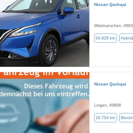
Nissan Qashqai
Wietmarschen, 498
54.828 km
Hybrid
Nissan Qashqai
Lingen, 49808
16.754 km
Benzi