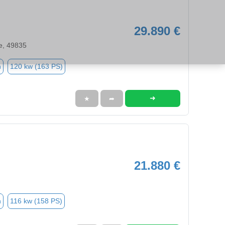
29.890 €
e, 49835
n
120 kw (163 PS)
➜
★
➦
21.880 €
n
116 kw (158 PS)