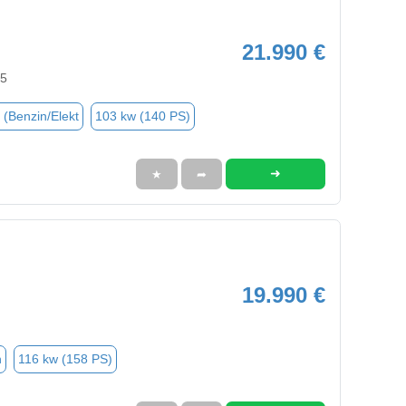
21.990 €
35
 (Benzin/Elekt
103 kw (140 PS)
➜
★
➦
19.990 €
n
116 kw (158 PS)