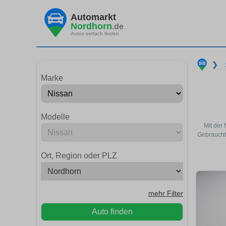
Automarkt
Nordhorn
.de
Autos einfach finden
❯
Marke
Modelle
Mit der
Gebraucht
Ort, Region oder PLZ
mehr Filter
Auto finden