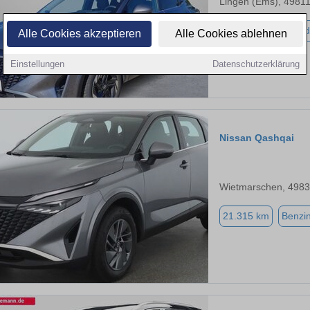
Lingen (Ems), 4981
48.725 km
Hybrid
Alle Cookies akzeptieren
Alle Cookies ablehnen
Einstellungen
Datenschutzerklärung
Nissan Qashqai
Wietmarschen, 498
21.315 km
Benzi