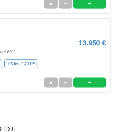
➜
★
➦
13.950 €
e, 49744
n
103 kw (140 PS)
➜
★
➦
❯
❯❯