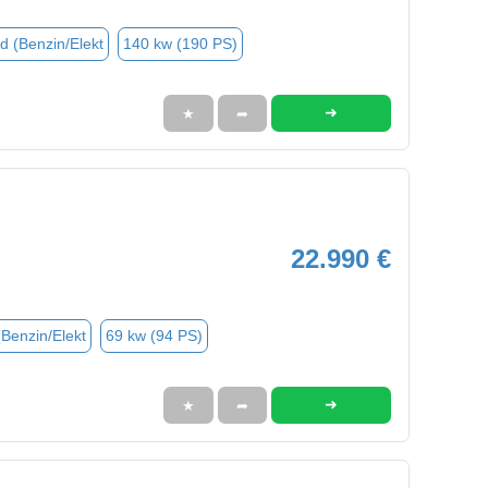
d (Benzin/Elekt
140 kw (190 PS)
➜
★
➦
22.990 €
(Benzin/Elekt
69 kw (94 PS)
➜
★
➦