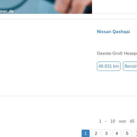
Nissan Qashqai
Geeste-Groß Hesep
48.831 km
Benzi
1 - 10 von 45
1
2
3
4
5