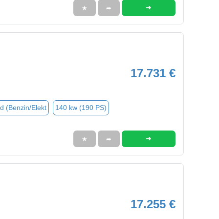
➜
★
➦
17.731 €
d (Benzin/Elekt
140 kw (190 PS)
➜
★
➦
17.255 €