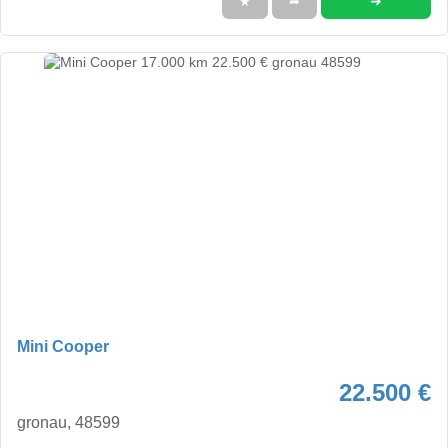
➜
★
➦
Mini Cooper
22.500 €
gronau, 48599