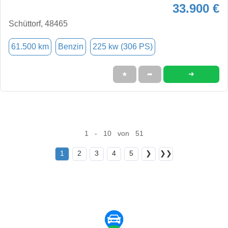
33.900 €
Schüttorf, 48465
61.500 km
Benzin
225 kw (306 PS)
➜
★
➦
1 - 10 von 51
1
2
3
4
5
❯
❯❯