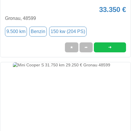
33.350 €
Gronau, 48599
9.500 km
Benzin
150 kw (204 PS)
➜
★
➦