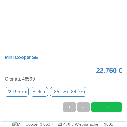
Mini Cooper SE
22.750 €
Gronau, 48599
22.495 km
Elektro
135 kw (184 PS)
➜
★
➦