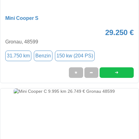
Mini Cooper S
29.250 €
Gronau, 48599
31.750 km
Benzin
150 kw (204 PS)
➜
★
➦