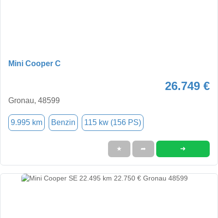
Mini Cooper C
26.749 €
Gronau, 48599
9.995 km
Benzin
115 kw (156 PS)
➜
★
➦