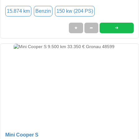
15.874 km
Benzin
150 kw (204 PS)
➜
★
➦
Mini Cooper S