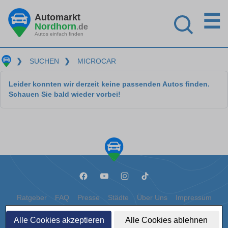
☰
Automarkt
Nordhorn
.de
Autos einfach finden
❯
SUCHEN
❯
MICROCAR
Leider konnten wir derzeit keine passenden Autos finden.
Schauen Sie bald wieder vorbei!
Ratgeber
FAQ
Presse
Städte
Über Uns
Impressum
Datenschutz
Cookies
Alle Cookies akzeptieren
Alle Cookies ablehnen