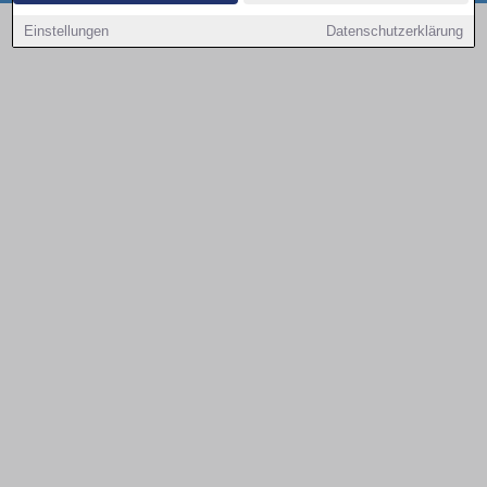
Copyright © 2000 - 2026 | 1A Infosysteme GmbH | Content by: 1a-sites-autos
Einstellungen
Datenschutzerklärung
07.08.2026