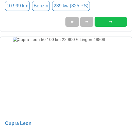
10.999 km
Benzin
239 kw (325 PS)
➜
★
➦
Cupra Leon