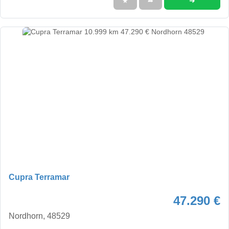
➜
★
➦
Cupra Terramar
47.290 €
Nordhorn, 48529