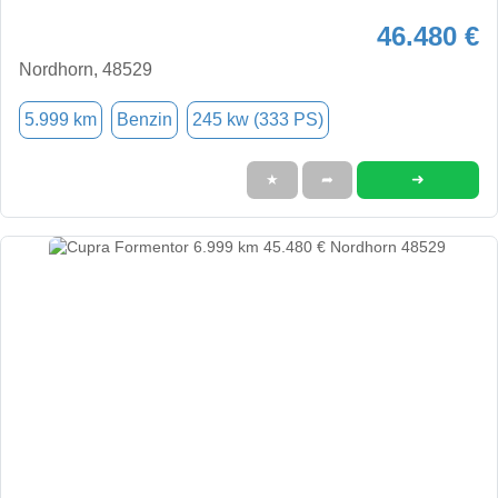
46.480 €
Nordhorn, 48529
5.999 km
Benzin
245 kw (333 PS)
➜
★
➦