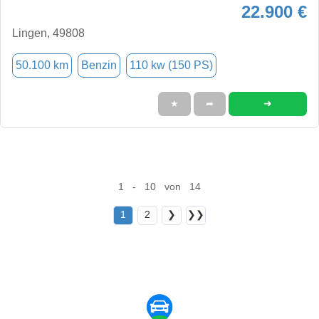
22.900 €
Lingen, 49808
50.100 km
Benzin
110 kw (150 PS)
➜
★
➦
1 - 10 von 14
1
2
❯
❯❯