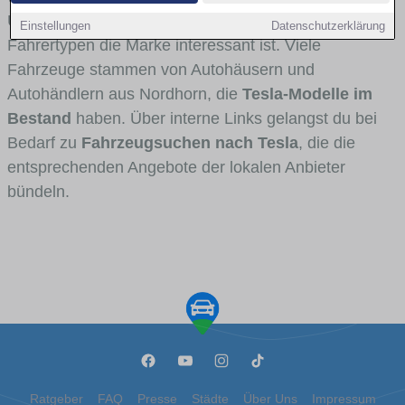
Umlandverkehr zu sehen sind und für welche
Einstellungen
Datenschutzerklärung
Fahrertypen die Marke interessant ist. Viele
Fahrzeuge stammen von Autohäusern und
Autohändlern aus Nordhorn, die
Tesla-Modelle im
Bestand
haben. Über interne Links gelangst du bei
Bedarf zu
Fahrzeugsuchen nach Tesla
, die die
entsprechenden Angebote der lokalen Anbieter
bündeln.
Ratgeber
FAQ
Presse
Städte
Über Uns
Impressum