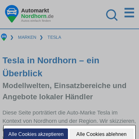
☰
Automarkt
Nordhorn
.de
Autos einfach finden
❯
MARKEN
❯
TESLA
Tesla in Nordhorn – ein
Überblick
Modellwelten, Einsatzbereiche und
Angebote lokaler Händler
Diese Seite porträtiert die Auto-Marke Tesla im
Kontext von Nordhorn und der Region. Wir skizzieren,
in welchen Fahrzeugklassen Tesla stark vertreten ist,
Alle Cookies akzeptieren
Alle Cookies ablehnen
welche Modellreihen häufig im Stadt- und