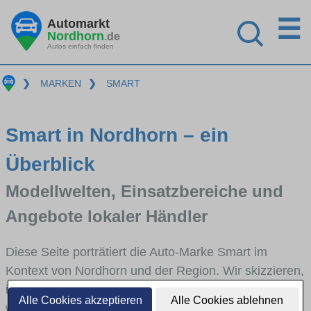
☰
Automarkt
Nordhorn
.de
Autos einfach finden
❯
MARKEN
❯
SMART
Smart in Nordhorn – ein
Überblick
Modellwelten, Einsatzbereiche und
Angebote lokaler Händler
Diese Seite porträtiert die Auto-Marke Smart im
Kontext von Nordhorn und der Region. Wir skizzieren,
in welchen Fahrzeugklassen Smart stark vertreten ist,
Alle Cookies akzeptieren
Alle Cookies ablehnen
welche Modellreihen häufig im Stadt- und