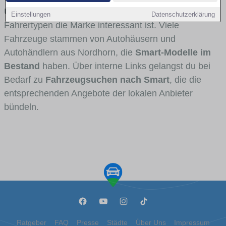
Umlandverkehr zu sehen sind und für welche
Einstellungen
Datenschutzerklärung
Fahrertypen die Marke interessant ist. Viele
Fahrzeuge stammen von Autohäusern und
Autohändlern aus Nordhorn, die
Smart-Modelle im
Bestand
haben. Über interne Links gelangst du bei
Bedarf zu
Fahrzeugsuchen nach Smart
, die die
entsprechenden Angebote der lokalen Anbieter
bündeln.
Ratgeber
FAQ
Presse
Städte
Über Uns
Impressum