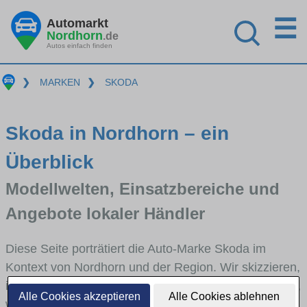
☰
Automarkt
Nordhorn
.de
Autos einfach finden
❯
MARKEN
❯
SKODA
Skoda in Nordhorn – ein
Überblick
Modellwelten, Einsatzbereiche und
Angebote lokaler Händler
Diese Seite porträtiert die Auto-Marke Skoda im
Kontext von Nordhorn und der Region. Wir skizzieren,
in welchen Fahrzeugklassen Skoda stark vertreten ist,
Alle Cookies akzeptieren
Alle Cookies ablehnen
welche Modellreihen häufig im Stadt- und