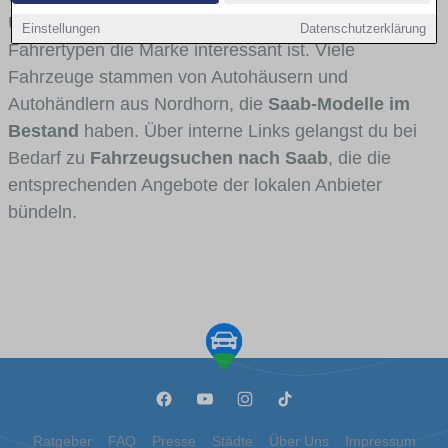
Umlandverkehr zu sehen sind und für welche
Einstellungen
Datenschutzerklärung
Fahrertypen die Marke interessant ist. Viele
Fahrzeuge stammen von Autohäusern und
Autohändlern aus Nordhorn, die
Saab-Modelle im
Bestand
haben. Über interne Links gelangst du bei
Bedarf zu
Fahrzeugsuchen nach Saab
, die die
entsprechenden Angebote der lokalen Anbieter
bündeln.
Ratgeber
FAQ
Presse
Städte
Über Uns
Impressum