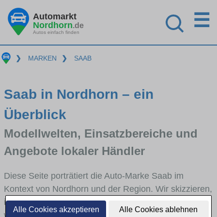
☰
Automarkt
Nordhorn
.de
Autos einfach finden
❯
MARKEN
❯
SAAB
Saab in Nordhorn – ein
Überblick
Modellwelten, Einsatzbereiche und
Angebote lokaler Händler
Diese Seite porträtiert die Auto-Marke Saab im
Kontext von Nordhorn und der Region. Wir skizzieren,
in welchen Fahrzeugklassen Saab stark vertreten ist,
Alle Cookies akzeptieren
Alle Cookies ablehnen
welche Modellreihen häufig im Stadt- und