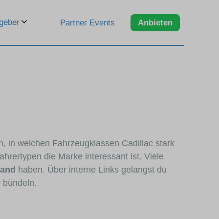
geber
Partner Events
Anbieten
en, in welchen Fahrzeugklassen Cadillac stark
hrertypen die Marke interessant ist. Viele
tand
haben. Über interne Links gelangst du
r bündeln.