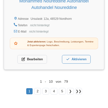
Mohammed Noureddine Autohandel
Autohandel Noureddine
Ursulastr. 12a, 48529 Nordhorn
Adresse
Telefon
nicht hinterlegt
E-Mail
nicht hinterlegt
Jetzt aktivieren:
Logo, Beschreibung, Leistungen, Termine
& Expertenpage freischalten.
Bearbeiten
Aktivieren
1 - 10 von 79
1
2
3
4
5
❯
❯❯