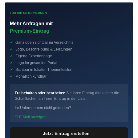
FÜR IHR UNTERNEHMEN
Mehr Anfragen mit
Premium-Eintrag
✓
Ganz oben sichtbar im Verzeichnis
✓
Logo, Beschreibung & Leistungen
✓
Eigene Expertenpage
✓
Logo im gesamten Portal
✓
Sichtbar in lokalen Themenleisten
✓
Monatlich kündbar
Freischalten oder bearbeiten
Sie Ihren Eintrag direkt über die
Schaltflächen an Ihrem Eintrag in der Liste.
Ihr Unternehmen nicht gefunden?
E-Mail anzeigen
Jetzt Eintrag erstellen →